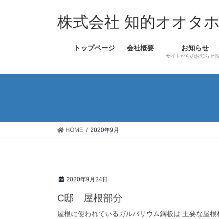
コ
ナ
ン
ビ
株式会社 知的オオタ
テ
ゲ
ン
ー
トップページ
会社概要
お知らせ
ツ
シ
サイトからのお知らせ
へ
ョ
ス
ン
キ
に
ッ
移
プ
動
HOME
2020年9月
2020年9月24日
C邸 屋根部分
屋根に使われているガルバリウム鋼板は 主要な屋根